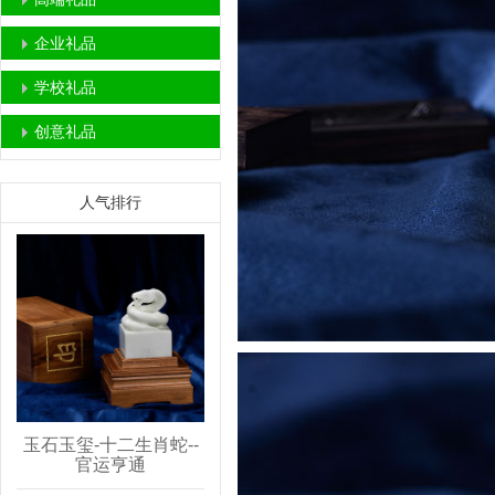
企业礼品
学校礼品
创意礼品
人气排行
玉石玉玺-十二生肖蛇--
官运亨通